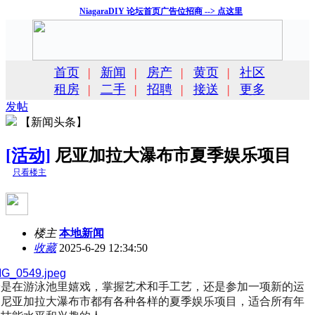
NiagaraDIY 论坛首页广告位招商 --> 点这里
首页
|
新闻
|
房产
|
黄页
|
社区
租房
|
二手
|
招聘
|
接送
|
更多
发帖
【新闻头条】
[活动]
尼亚加拉大瀑布市夏季娱乐项目
只看楼主
楼主
本地新闻
收藏
2025-6-29 12:34:50
论是在游泳池里嬉戏，掌握艺术和手工艺，还是参加一项新的运
，尼亚加拉大瀑布市都有各种各样的夏季娱乐项目，适合所有年