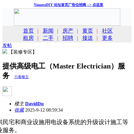
NiagaraDIY 论坛首页广告位招商 --> 点这里
首页
|
新闻
|
房产
|
黄页
|
社区
租房
|
二手
|
招聘
|
接送
|
更多
发帖
【装修专区】
提供高级电工（Master Electrician）服
务
只看楼主
楼主
DavidDu
收藏
2025-9-12 08:59:34
供民宅和商业设施用电设备系统的升级设计施工等
业服务。